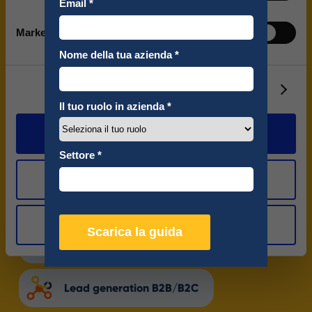
Influencer Marketing
Marketing
SEO
Show details
Digital ADV
Allow all
Ecommerce
Allow selection
Marketing Automation
Deny
Tracking / GA4
Lead generation B2B/B2C