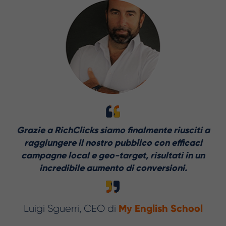
pa
d
a
Grazie a RichClicks siamo finalmente riusciti a
o
raggiungere il nostro pubblico con efficaci
li
campagne local e geo-target, risultati in un
Gi
incredibile aumento di conversioni.
My English School
Luigi Sguerri, CEO di
Slide 3 of 11.