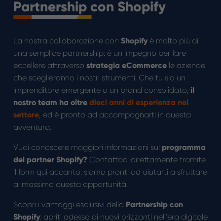
Partnership con Shopify
Slide 2 of 3.
La nostra collaborazione con
Shopify
è molto più di
una semplice partnership: è un impegno per fare
eccellere attraverso
strategia
eCommerce
le aziende
che sceglieranno i nostri strumenti. Che tu sia un
imprenditore emergente o un brand consolidato,
i
l
nostro team ha oltre
dieci anni di esperienza nel
settore
, ed è pronto ad accompagnarti in questa
avventura.
Vuoi conoscere maggiori informazioni sul
programma
dei partner Shopify?
Contattaci direttamente tramite
il form qui accanto: siamo pronti ad aiutarti a sfruttare
al massimo questa opportunità.
Scopri i vantaggi esclusivi della
Partnership con
Shopify
: apriti adesso ai nuovi orizzonti nell'era digitale