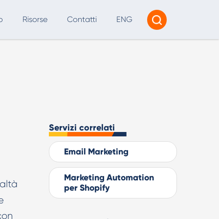
o
Risorse
Contatti
ENG
Tracciamento e Reporting
Consulenza AI
I per SEO e Marketing Digitale
Servizi correlati
Email Marketing
Marketing Automation
ealtà
per Shopify
e
con