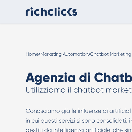
Consulenza Digital Marketing
eCommerce
Home
Marketing Automation
Chatbot Marketing
Agenzia di Chatb
Utilizziamo il chatbot market
Consulenza AI
Conosciamo già le influenze di artificial
Strumenti e strategie pratiche per usare
in cui questi servizi si sono consolidati: i
l’intelligenza artificiale in modo efficace.
gestiti da intelligenza artificiale, che 