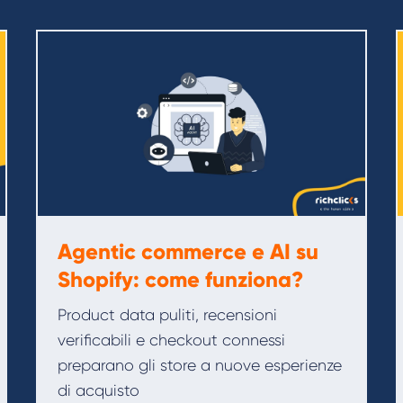
Agentic commerce e AI su
Shopify: come funziona?
Product data puliti, recensioni
verificabili e checkout connessi
preparano gli store a nuove esperienze
di acquisto