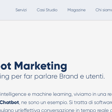
Servizi
Casi Studio
Magazine
Chi siam
SEO
Advertising
Marketing Automation
Consulenza & AI Adoption
A
AI per Ecommerce & Retail
ot Marketing
Formazione AI
ing per far parlare Brand e utenti.
SEO, AEO & GEO
Creatività AI
 intelligence e machine learning, viviamo in una r
Creatività AI per Google Ads
Chatbot
, ne sono un esempio. Si tratta di softwar
simulano un’effettiva conversazione in tempo reale 
Creatività AI per Meta Ads