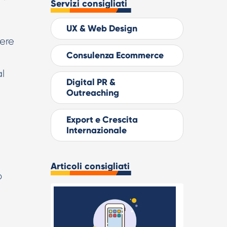
Servizi consigliati
UX & Web Design
ere
Consulenza Ecommerce
l
Digital PR &
Outreaching
Export e Crescita
Internazionale
Articoli consigliati
o