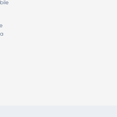
bile
he
la