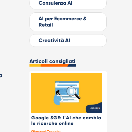
Consulenza AI
AI per Ecommerce &
Retail
Creatività AI
Articoli consigliati
a
:
Google SGE: l'AI che cambia
le ricerche online
Giovanni Coppola