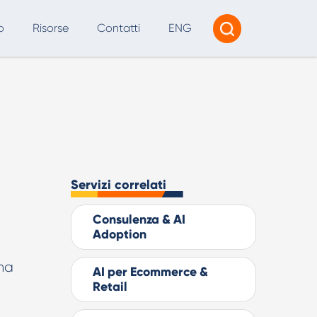
o
Risorse
Contatti
ENG
Tracciamento e Reporting
Consulenza AI
I per SEO e Marketing Digitale
Servizi correlati
Consulenza & AI
Adoption
ma
AI per Ecommerce &
Retail