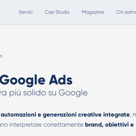
Servizi
Casi Studio
Magazine
Chi siam
SEO
Advertising
Marketing Automation
s
Consulenza & AI Adoption
A
AI per Ecommerce & Retail
r Google Ads
Formazione AI
a più solido su Google
SEO, AEO & GEO
Creatività AI
automazioni e generazioni creative integrate
, 
Creatività AI per Google Ads
brand, obiettivi e
iano interpretare correttamente
Creatività AI per Meta Ads