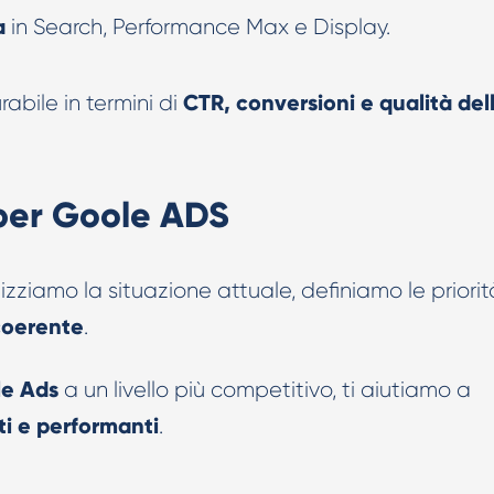
a
in Search, Performance Max e Display.
CTR, conversioni e qualità del
abile in termini di
I per Goole ADS
zziamo la situazione attuale, definiamo le priorit
 coerente
.
le
Ads
a un livello più competitivo, ti aiutiamo a
nti e performanti
.