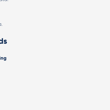
a.
ds
ing