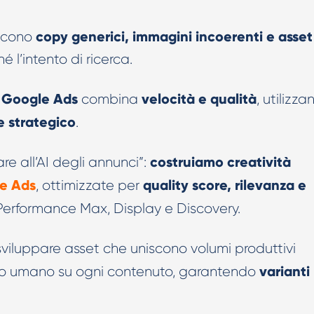
Creatività AI per TikTok Ads
copy generici, immagini incoerenti e asset
ucono
 l’intento di ricerca.
r Google Ads
velocità e qualità
combina
, utilizz
e strategico
.
costruiamo creatività
are all’AI degli annunci”:
e Ads
quality score, rilevanza e
, ottimizzate per
erformance Max, Display e Discovery.
 sviluppare asset che uniscono volumi produttivi
varianti
ollo umano su ogni contenuto, garantendo