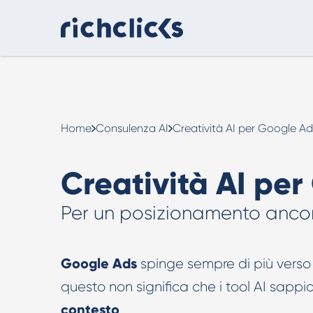
Consulenza Digital Marketing
eCommerce
Home
Consulenza AI
Creatività AI per Google Ad
Creatività AI pe
Per un posizionamento ancor
Consulenza AI
Google Ads
spinge sempre di più verso
Strumenti e strategie pratiche per usare
questo non significa che i tool AI sapp
l’intelligenza artificiale in modo efficace.
contesto
.