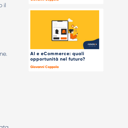
 il
ne.
AI e eCommerce: quali
opportunità nel futuro?
Giovanni Coppola
ata.