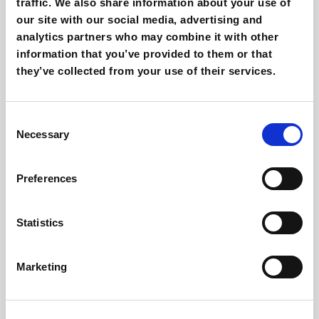
traffic. We also share information about your use of
ottimizzazioni più efficaci.
our site with our social media, advertising and
analytics partners who may combine it with other
Monitoriamo costantemente i risultati e utilizziamo
information that you’ve provided to them or that
strumenti avanzati per ottimizzare le tue strategie,
they’ve collected from your use of their services.
migliorando progressivamente le tue posizioni sui
motori di ricerca.
Consent
Necessary
Selection
Preferences
Statistics
Marketing