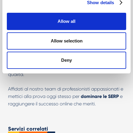
Affidati a noi per il tuo successo
Show details
SEO Online
Allow all
Cerchi un
consulente SEO esperto
che lavori a stretto
contatto con te, garantendo risultati concreti e una
Allow selection
crescita costante nel digitale? Sei nel posto giusto.
Richiedi ora l’Health Check gratuito
del tuo sito e
Deny
inizia a conquistare visibilità e traffico organico di
qualità.
Affidati al nostro team di professionisti appassionati e
mettici alla prova oggi stesso per
dominare le SERP
e
raggiungere il successo online che meriti.
Servizi correlati