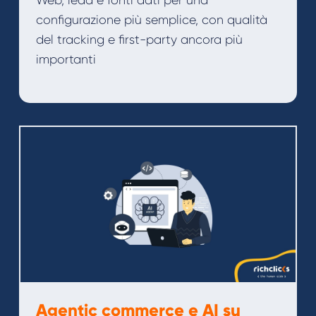
Web, lead e fonti dati per una
configurazione più semplice, con qualità
del tracking e first-party ancora più
importanti
Agentic commerce e AI su