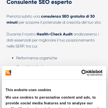
Consulente SEO esperto
Prenota
subito
una
consulenza SEO gratuita di 30
minuti
per scoprire il potenziale di crescita del tuo sito.
Durante il nostro
Health-Check Audit
analizzeremo i
dati essenziali per migliorare il tuo posizionamento
nelle SERP, tra cui:
Performance organiche
Core Web Vitals
Analisi dei competitor
Aree di miglioramento e soluzioni pratiche
This website uses cookies
We use cookies to personalise content and ads, to
Il nostro team ti fornirà una chiara panoramica dello
provide social media features and to analyse our
status SEO attuale
del tuo sito e ti guiderà verso le