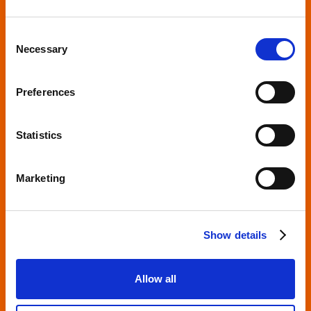
Rivoluzione UX/UI per migliorare
l’esperienza utente e aumentare le
Consent
conversioni
Necessary
Selection
Preferences
Scopri di più
Statistics
Marketing
Show details
Allow all