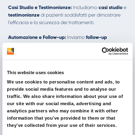
Casi Studio e Testimonianze:
Includiamo
casi studio
e
testimonianze
di pazienti soddisfatti per dimostrare
l'efficacia e la sicurezza dei trattamenti.
Automazione e Follow-up:
Inviamo
follow-up
automatici
basati sulle interazioni dei destinatari,
fornendo ulteriori informazioni pertinenti.
I risultati
This website uses cookies
We use cookies to personalise content and ads, to
La cura messa in pratica nella nostra strategia ha
provide social media features and to analyse our
dimostrato come attraverso l'email marketing
traffic. We also share information about your use of
personalizzato si possa davvero fare la differenza.
our site with our social media, advertising and
analytics partners who may combine it with other
Ecco alcuni dati chiave che ne evidenziano il
information that you’ve provided to them or that
successo:
they’ve collected from your use of their services.
Conversione Efficace
: Nel 2022, il canale Email