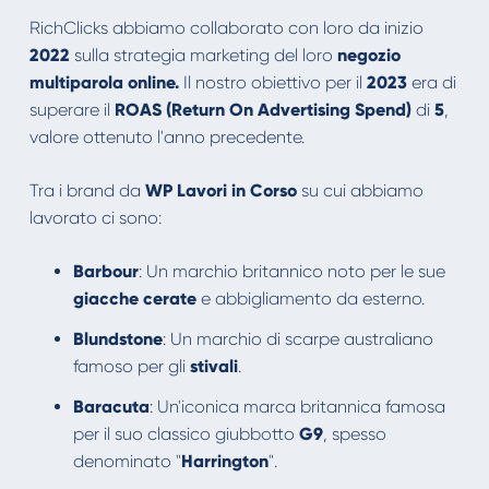
RichClicks abbiamo collaborato con loro da inizio
2022
sulla strategia marketing del loro
negozio
multiparola online.
Il nostro obiettivo per il
2023
era di
superare il
ROAS (Return On Advertising Spend)
di
5
,
valore ottenuto l'anno precedente.
Tra i brand da
WP Lavori in Corso
su cui abbiamo
lavorato ci sono:
Barbour
: Un marchio britannico noto per le sue
giacche cerate
e abbigliamento da esterno.
Blundstone
: Un marchio di scarpe australiano
famoso per gli
stivali
.
Baracuta
: Un'iconica marca britannica famosa
per il suo classico giubbotto
G9
, spesso
denominato "
Harrington
".