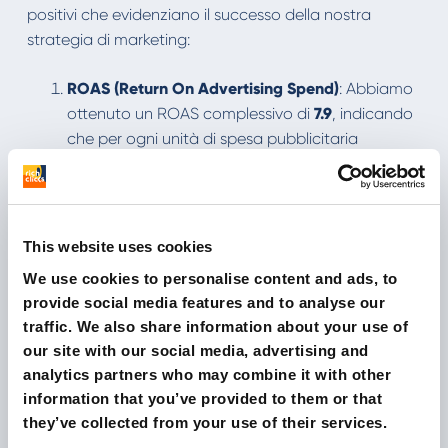
positivi che evidenziano il successo della nostra
strategia di marketing:
ROAS (Return On Advertising Spend)
: Abbiamo
ottenuto un ROAS complessivo di
7.9
, indicando
che per ogni unità di spesa pubblicitaria
abbiamo generato un ritorno sugli investimenti
di 7.9 volte. Questo valore riflette l'efficacia delle
nostre campagne pubblicitarie nel generare
entrate.
This website uses cookies
ROAS Google Shopping
: In particolare, il nostro
We use cookies to personalise content and ads, to
ROAS su
Google Shopping
è stato ancora più
provide social media features and to analyse our
elevato, raggiungendo un impressionante
8.5
.
traffic. We also share information about your use of
Ciò significa che le nostre campagne
our site with our social media, advertising and
analytics partners who may combine it with other
pubblicitarie su Google Shopping hanno
information that you’ve provided to them or that
prodotto risultati ancora migliori in termini di
they’ve collected from your use of their services.
ritorno sugli investimenti.