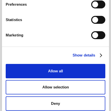
funziona?
Preferences
Giovanni Coppola
Statistics
Marketing
Show details
Allow all
Creatività AI per Meta Ads: come usarla nel
2026
Giovanni Coppola
Allow selection
Deny