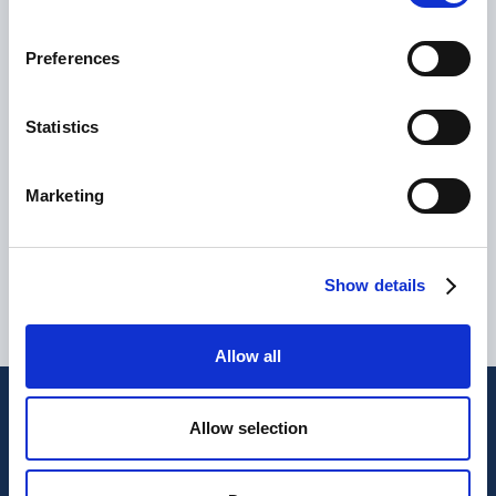
Preferences
Statistics
Marketing
Show details
Allow all
Le ultime dal nostro magazine
Allow selection