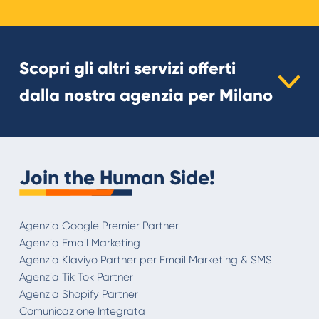
Scopri gli altri servizi offerti
dalla nostra agenzia per Milano
SMS Marketing Milano
Agenzia SEO Milano
Agenzia Web Marketing Milano
Agenzia eCommerce Shopify Milano
Join the Human Side!
Agenzia Google Premier Partner
Agenzia Email Marketing
Agenzia Klaviyo Partner per Email Marketing & SMS
Agenzia Tik Tok Partner
Agenzia Shopify Partner
Comunicazione Integrata