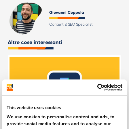
Giovanni Coppola
Content & SEO Specialist
Altre cose interessanti
This website uses cookies
We use cookies to personalise content and ads, to
Enhanced Conversions di Google Ads: quali
provide social media features and to analyse our
novità?