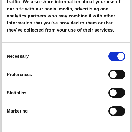
traffic. We also share information about your use of
Giovanni Coppola
our site with our social media, advertising and
analytics partners who may combine it with other
information that you’ve provided to them or that
they’ve collected from your use of their services.
Consent
Necessary
Selection
Preferences
Creatività AI per Google Ads: come usarla
nel 2026?
Statistics
Giovanni Coppola
Marketing