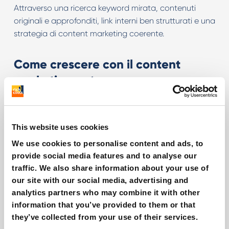
Attraverso una ricerca keyword mirata, contenuti
originali e approfonditi, link interni ben strutturati e una
strategia di content marketing coerente.
Come crescere con il content
marketing pet
Il content marketing nel pet commerce non è solo uno
strumento per attirare visitatori, ma una strategia
This website uses cookies
chiave per
creare
valore
,
fidelizzare
clienti
e
We use cookies to personalise content and ads, to
consolidare la posizione del brand online.
provide social media features and to analyse our
traffic. We also share information about your use of
Creare contenuti che educano e coinvolgono
our site with our social media, advertising and
significa trasformare semplici visite in vendite e
analytics partners who may combine it with other
sostenere la crescita del tuo e-commerce pet nel
information that you’ve provided to them or that
lungo termine.
they’ve collected from your use of their services.