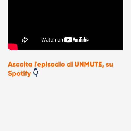
Ascolta l'episodio di UNMUTE, su
Spotify
👇