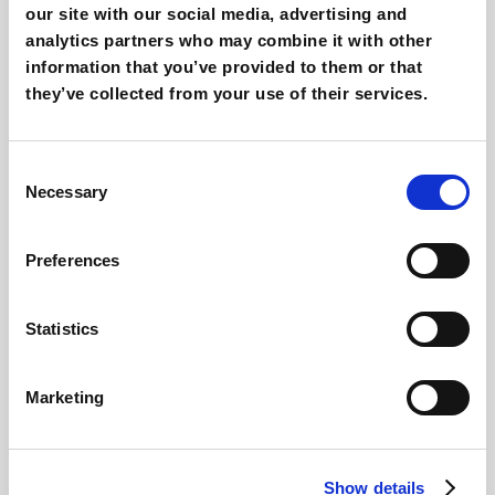
our site with our social media, advertising and
analytics partners who may combine it with other
information that you’ve provided to them or that
they’ve collected from your use of their services.
Consent
Vitesy, la startup Italiana per la nuova
Necessary
ecosostenibilità
Selection
Giovanni Coppola
Preferences
Statistics
Marketing
Show details