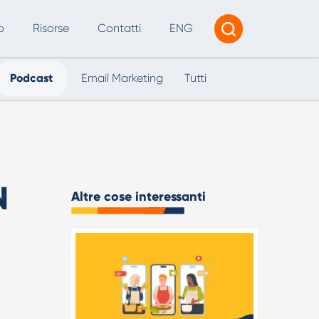
o
Risorse
Contatti
ENG
Podcast
Email Marketing
Tutti
Tracciamento e Reporting
Consulenza AI
I per SEO e Marketing Digitale
N
Altre cose interessanti