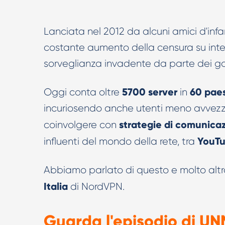
Lanciata nel 2012 da alcuni amici d'infa
costante aumento della censura su inter
sorveglianza invadente da parte dei go
5700
server
60
paes
Oggi conta oltre
in
incuriosendo anche utenti meno avvezzi
strategie di comunicaz
coinvolgere con
YouT
influenti del mondo della rete, tra
Abbiamo parlato di questo e molto alt
Italia
di NordVPN.
Guarda l'episodio di U