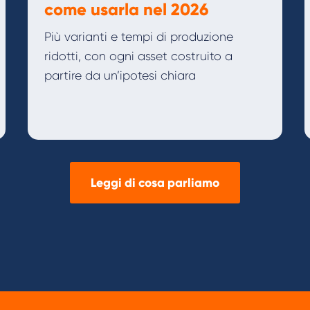
come usarla nel 2026
Più varianti e tempi di produzione
ridotti, con ogni asset costruito a
partire da un’ipotesi chiara
Leggi di cosa parliamo