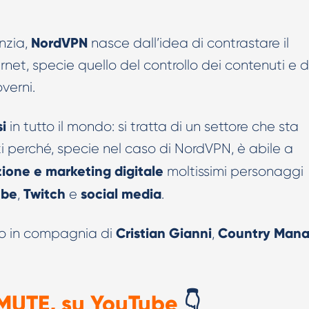
Creatività AI per TikTok Ads
NordVPN
nzia,
nasce dall’idea di contrastare il
net, specie quello del controllo dei contenuti e d
verni.
i
in tutto il mondo: si tratta di un settore che sta
 perché, specie nel caso di NordVPN, è abile a
ione e marketing digitale
moltissimi personaggi
ube
Twitch
social
media
,
e
.
Cristian Gianni
Country Mana
ro in compagnia di
,
NMUTE, su YouTube
👇