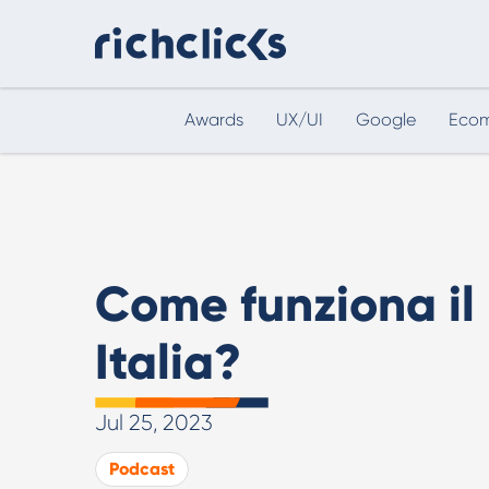
Awards
UX/UI
Google
Eco
Consulenza Digital Marketing
eCommerce
Come funziona il
Italia?
Consulenza AI
Jul 25, 2023
Strumenti e strategie pratiche per usare
l’intelligenza artificiale in modo efficace.
Podcast