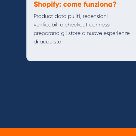
Shopify: come funziona?
Product data puliti, recensioni
verificabili e checkout connessi
preparano gli store a nuove esperienze
di acquisto