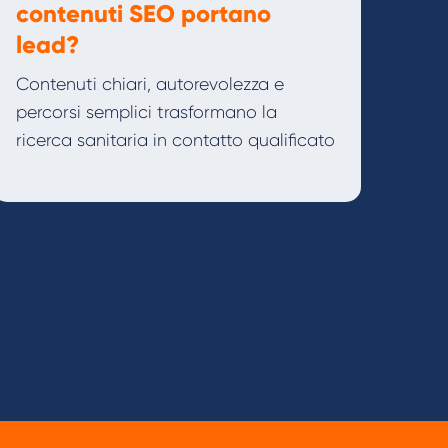
contenuti SEO portano
lead?
Contenuti chiari, autorevolezza e
percorsi semplici trasformano la
ricerca sanitaria in contatto qualificato