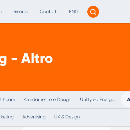
o
Risorse
Contatti
ENG
Tracciamento e Reporting
Consulenza AI
g - Altro
I per SEO e Marketing Digitale
lthcare
Arredamento e Design
Utility ed Energia
A
rketing
Advertising
UX & Design