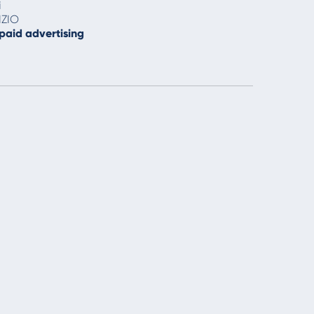
i
IZIO
paid advertising