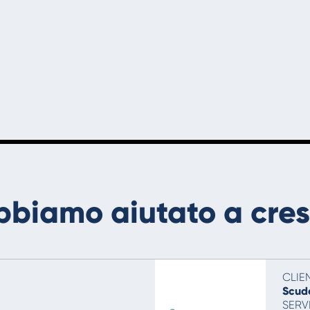
abbiamo aiutato a cre
CLIE
Scude
SERV