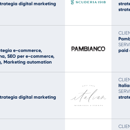
strategia digital marketing
strat
stra
CLIE
Pamb
SERV
rategia e-commerce,
paid 
ona, SEO per e-commerce,
ng, Marketing automation
CLIE
Itali
SERV
strategia digital marketing
strat
CLIE