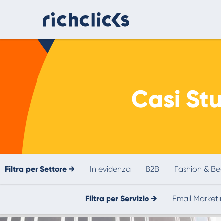
Consulenza Digital Marketing
eCommerce
Casi Stu
Filtra per Settore →
In evidenza
B2B
Fashion & Be
Consulenza AI
Strumenti e strategie pratiche per usare
Filtra per Servizio →
Email Market
l’intelligenza artificiale in modo efficace.