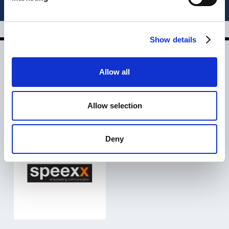
corsicef.it
Show details
Altri Brand che abbiamo
Allow all
aiutato a crescere
Allow selection
Deny