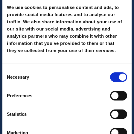
SEO, SEA e SEM: la formazione che
We use cookies to personalise content and ads, to
entra nel digitale
provide social media features and to analyse our
traffic. We also share information about your use of
our site with our social media, advertising and
Scopri questo caso studio
analytics partners who may combine it with other
information that you’ve provided to them or that
they’ve collected from your use of their services.
ALCUNI RISULTATI
Consent
+ 359%
Necessary
Selection
Traffico organico
+ 95%
Preferences
Completamento obiettivi su tutti i canali
Statistics
+ 3,95%
Tasso di conversione da SEO
Marketing