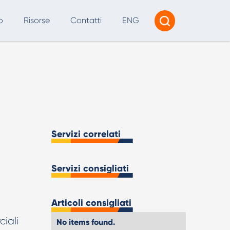
o
Risorse
Contatti
ENG
Tracciamento e Reporting
Consulenza AI
I per SEO e Marketing Digitale
Servizi correlati
Servizi consigliati
Articoli consigliati
iali
No items found.