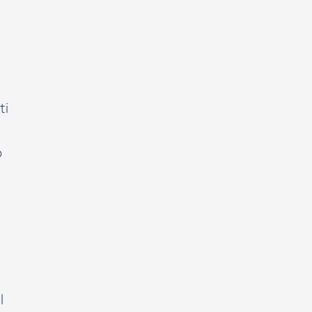
ti
o
l