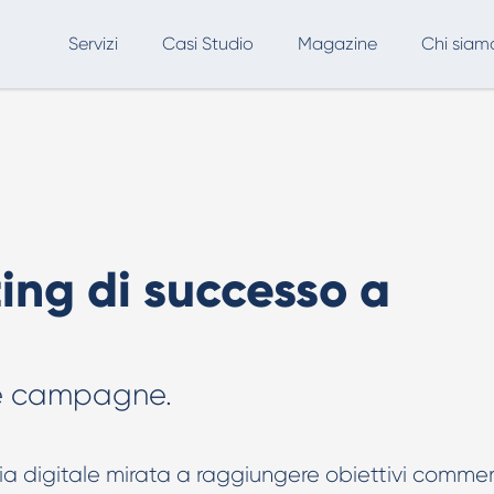
Servizi
Casi Studio
Magazine
Chi siam
SEO
Advertising
Marketing Automation
Consulenza & AI Adoption
A
AI per Ecommerce & Retail
ing di successo a
Formazione AI
SEO, AEO & GEO
tue campagne.
Creatività AI
Creatività AI per Google Ads
a digitale mirata a raggiungere obiettivi commerc
Creatività AI per Meta Ads