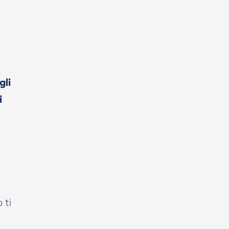
gli
i
 ti