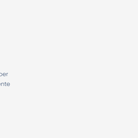
per
ente