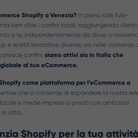
Creatività AI per TikTok Ads
mmerce Shopify a Venezia?
In pieno stile fully-
a ben oltre i confini locali, raggiungendo clienti 
nto a te, indipendentemente da dove ci troviamo
 e realtà lavorative diverse, sia nelle vicinanze 
siamo attivi sia in Italia che
 conosce confini:
ne globale al tuo eCommerce.
Shopify come piattaforma per l’eCommerce a
pertise che ci consente di espandere la nostra ret
piccole e medie imprese o privati con ambiziosi
in città.
zia Shopify per la tua attivit