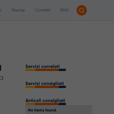
o
Risorse
Contatti
ENG
Tracciamento e Reporting
Consulenza AI
I per SEO e Marketing Digitale
a
Servizi correlati
ia
Servizi consigliati
Articoli consigliati
No items found.