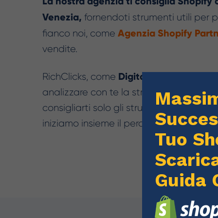
La nostra agenzia ti consiglia Shopify
Venezia,
fornendoti strumenti utili per
Agenzia Shopify Part
fianco noi, come
vendite.
Digital Marketing Ag
RichClicks, come
analizzare con te la strategia più adatta
consigliarti solo gli strumenti per la ve
iniziamo insieme il percorso per il succe