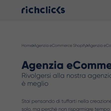
Consulenza Digital Marketing
eCommerce
Home
Agenzia eCommerce Shopify
Agenzia eCo
Agenzia eCommer
Rivolgersi alla nostra agenz
è meglio
Consulenza AI
Strumenti e strategie pratiche per usare
Stai pensando di tuffarti nella creazion
l’intelligenza artificiale in modo efficace.
solo, ma perché non risparmiare tempo e