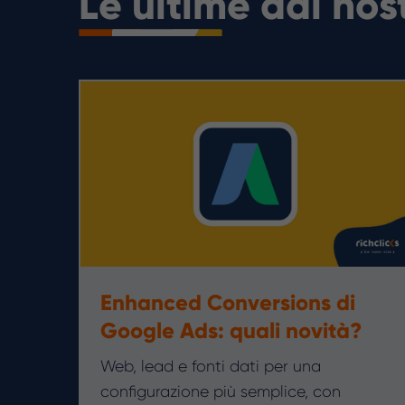
Le ultime dal no
Enhanced Conversions di
Google Ads: quali novità?
Web, lead e fonti dati per una
configurazione più semplice, con