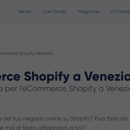
Servizi
Casi Studio
Magazine
Chi siam
SEO
Advertising
Marketing Automation
mmerce Shopify Venezia
Consulenza & AI Adoption
A
AI per Ecommerce & Retail
ce Shopify a Venezi
Formazione AI
ia per l'eCommerce Shopify a Venez
SEO, AEO & GEO
Creatività AI
Creatività AI per Google Ads
e del tuo negozio online su Shopify? Puoi farlo da
 mal di testa affidandoti a noi?
Creatività AI per Meta Ads