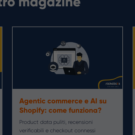
stro magazine
Agentic commerce e AI su
Shopify: come funziona?
Product data puliti, recensioni
verificabili e checkout connessi