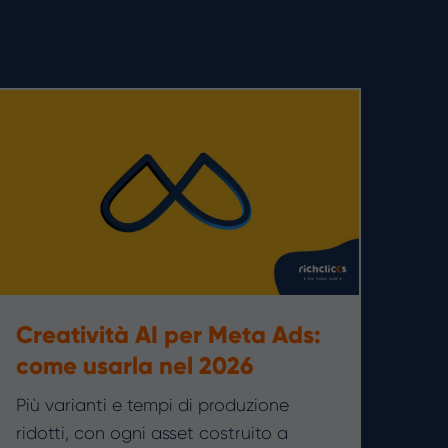
Creatività AI per Meta Ads:
come usarla nel 2026
Più varianti e tempi di produzione
ridotti, con ogni asset costruito a