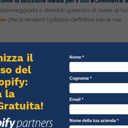
 come la soluzione ideale per il tuo eCommerce a
 padroneggiarla e dandoti garanzia di avere al tu
ner
che lo renderà il pilastro definitivo per le tue
ency
eCommerce
specializzata in
, è pronta ad
 alle tue esigenze di retail in rete. Siamo qui per
ndita online di cui hai davvero bisogno: contattaci 
sso del tuo business online!