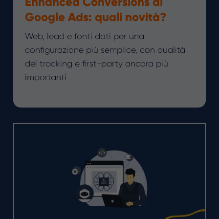
Enhanced Conversions di
Google Ads: quali novità?
Web, lead e fonti dati per una
configurazione più semplice, con qualità
del tracking e first-party ancora più
importanti