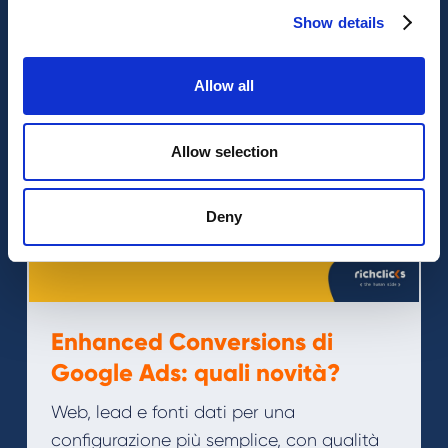
Le ultime dal nostro magazine
Show details
Allow all
Allow selection
Deny
Enhanced Conversions di
Google Ads: quali novità?
Web, lead e fonti dati per una
configurazione più semplice, con qualità