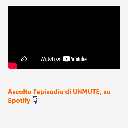
Ascolta l'episodio di UNMUTE, su
Spotify
👇