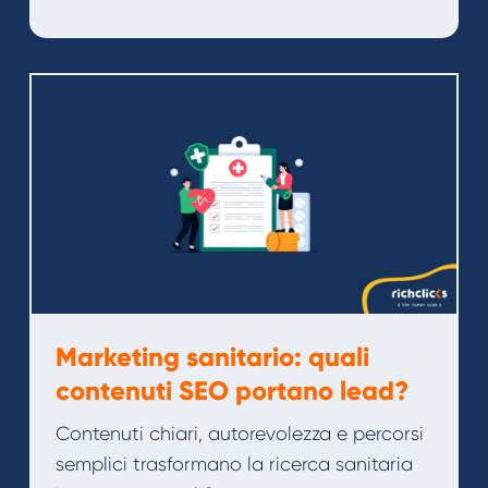
Marketing sanitario: quali
contenuti SEO portano lead?
Contenuti chiari, autorevolezza e percorsi
semplici trasformano la ricerca sanitaria