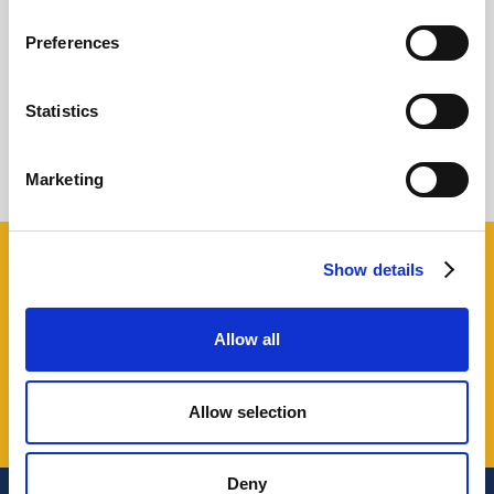
Preferences
Il futuro di YouTube e dell'etica online, con
Rick DuFer
Statistics
Giovanni Coppola
Marketing
Show details
Share this!
Allow all
Allow selection
Deny