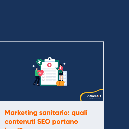
Marketing sanitario: quali
contenuti SEO portano