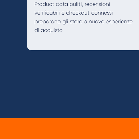
Product data puliti, recensioni
verificabili e checkout connessi
preparano gli store a nuove esperienze
di acquisto