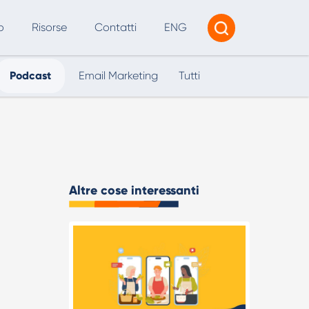
o
Risorse
Contatti
ENG
Podcast
Email Marketing
Tutti
Tracciamento e Reporting
Consulenza AI
I per SEO e Marketing Digitale
Altre cose interessanti