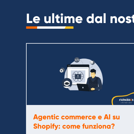
Le ultime dal no
Agentic commerce e AI su
Shopify: come funziona?