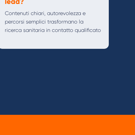
lead?
Contenuti chiari, autorevolezza e
percorsi semplici trasformano la
ricerca sanitaria in contatto qualificato