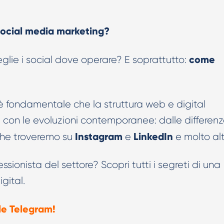
Creatività AI per TikTok Ads
social media marketing?
come
ie i social dove operare? E soprattutto:
 è fondamentale che la struttura web e digital
a con le evoluzioni contemporanee: dalle differen
Instagram
LinkedIn
t che troveremo su
e
e molto alt
ssionista del settore? Scopri tutti i segreti di una
gital.
le Telegram!