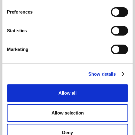
Un giro del mondo tra food e social con
Mattia's Table
Preferences
Giovanni Coppola
Statistics
Marketing
Show details
Allow all
Come funziona il marketing di NordVPN
Italia?
Giovanni Coppola
Allow selection
Deny