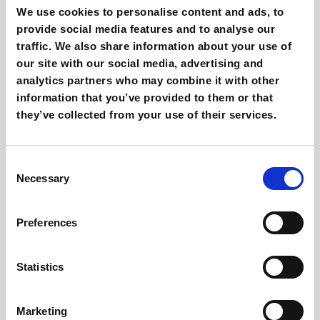
Italia?
We use cookies to personalise content and ads, to
provide social media features and to analyse our
Giovanni Coppola
traffic. We also share information about your use of
our site with our social media, advertising and
analytics partners who may combine it with other
information that you’ve provided to them or that
they’ve collected from your use of their services.
Consent
Necessary
Selection
Vitesy, la startup Italiana per la nuova
Preferences
ecosostenibilità
Giovanni Coppola
Statistics
Marketing