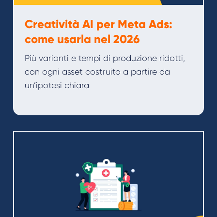
Creatività AI per Meta Ads:
come usarla nel 2026
Più varianti e tempi di produzione ridotti,
con ogni asset costruito a partire da
un’ipotesi chiara