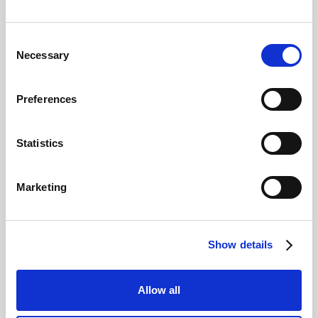
Consent
Agentic commerce e AI su Shopify: come
Necessary
Selection
funziona?
Giovanni Coppola
Preferences
Statistics
Marketing
Show details
Creatività AI per Meta Ads: come usarla nel
2026
Allow all
Giovanni Coppola