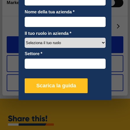
Marketing
Show details
Allow all
Vendere corsi online oggi: quale strategia
Allow selection
marketing?
Giovanni Coppola
Deny
Share this!