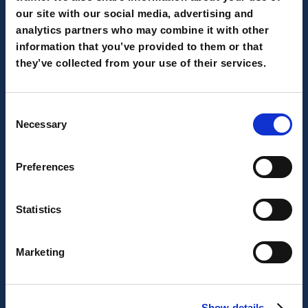
our site with our social media, advertising and
analytics partners who may combine it with other
information that you’ve provided to them or that
they’ve collected from your use of their services.
Consent
Necessary
Selection
Preferences
Enhanced Conversions di
Statistics
Google Ads: quali novità?
Web, lead e fonti dati per una
Marketing
configurazione più semplice, con qualità
del tracking e first-party ancora più
Show details