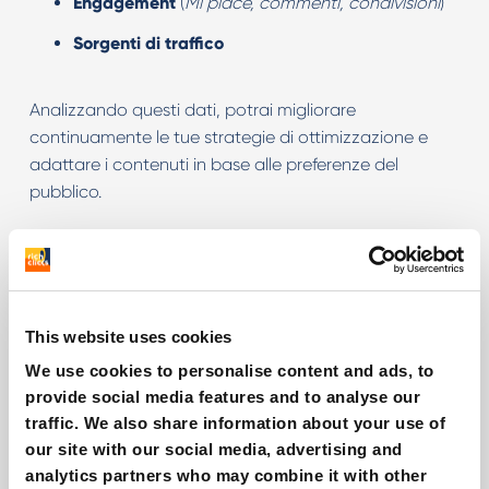
Engagement
(
Mi piace, commenti, condivisioni
)
Sorgenti di traffico
Analizzando questi dati, potrai migliorare
continuamente le tue strategie di ottimizzazione e
adattare i contenuti in base alle preferenze del
pubblico.
Come aumentare le visualizzazioni
dei video YouTube
This website uses cookies
Per ottenere un maggior numero di visualizzazioni,
We use cookies to personalise content and ads, to
non basta ottimizzare i video. È necessario anche
provide social media features and to analyse our
promuoverli attraverso diverse piattaforme,
traffic. We also share information about your use of
coinvolgere la community e lavorare costantemente
our site with our social media, advertising and
sulla qualità dei contenuti.
analytics partners who may combine it with other