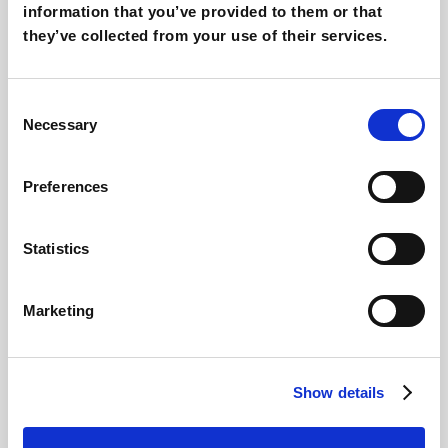
information that you’ve provided to them or that
Promozione sui social
: Condividi i tuoi video su
they’ve collected from your use of their services.
gruppi Facebook o su altre piattaforme.
Networking
: Collabora con altri creatori per
Consent
ampliare il pubblico e la visibilità.
Necessary
Selection
Pazienza
: La SEO richiede tempo, ma con
costanza e dedizione, i risultati arriveranno.
Preferences
Seguendo queste strategie e ottimizzando i tuoi
Statistics
video, sarai in grado di aumentare le visualizzazioni e
far crescere il tuo canale YouTube nel tempo.
Marketing
Giovanni Coppola
Show details
Content & SEO Specialist