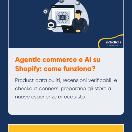
Agentic commerce e AI su
Shopify: come funziona?
Product data puliti, recensioni verificabili e
checkout connessi preparano gli store a
nuove esperienze di acquisto