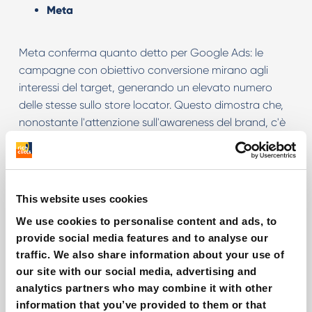
Meta
Meta conferma quanto detto per Google Ads: le
campagne con obiettivo conversione mirano agli
interessi del target, generando un elevato numero
delle stesse sullo store locator. Questo dimostra che,
nonostante l'attenzione sull'awareness del brand, c'è
spazio per
espandere l’audience su cui Blauer HT si
concentra
.
In conclusione, l'implementazione di una
strategia
This website uses cookies
mirata da parte di RichClicks ha raggiunto un
We use cookies to personalise content and ads, to
notevole successo nell'aumentare le vendite B2B per
provide social media features and to analyse our
il brand
, specialmente nel contesto italiano. Oltre che
traffic. We also share information about your use of
competere adeguatamente nella sfida con i grandi
our site with our social media, advertising and
rivenditori multibrand.
analytics partners who may combine it with other
information that you’ve provided to them or that