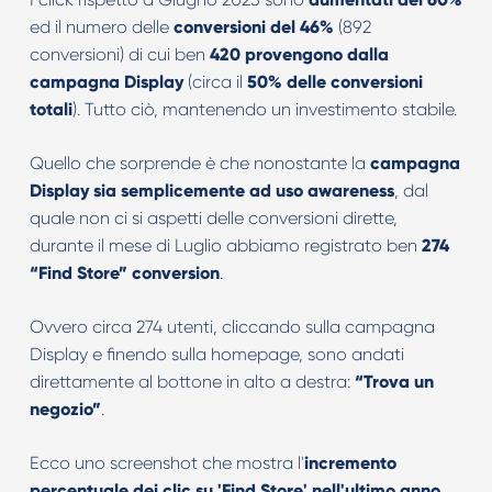
ed il numero delle
conversioni del 46%
(892
conversioni) di cui ben
420 provengono dalla
campagna Display
(circa il
50% delle conversioni
totali
). Tutto ciò, mantenendo un investimento stabile.
Quello che sorprende è che nonostante la
campagna
Display sia semplicemente ad uso awareness
, dal
quale non ci si aspetti delle conversioni dirette,
durante il mese di Luglio abbiamo registrato ben
274
“Find Store” conversion
.
Ovvero circa 274 utenti, cliccando sulla campagna
Display e finendo sulla homepage, sono andati
direttamente al bottone in alto a destra:
“Trova un
negozio”
.
Ecco uno screenshot che mostra l'
incremento
percentuale dei clic su 'Find Store' nell'ultimo anno
,