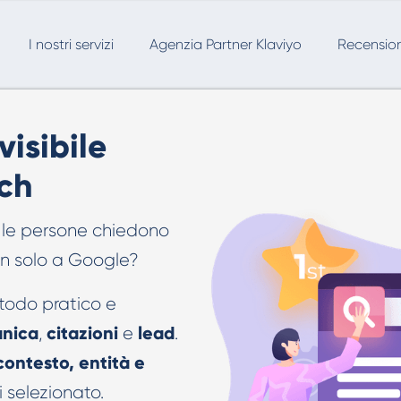
I nostri servizi
Agenzia Partner Klaviyo
Recension
visibile
rch
o le persone chiedono
on solo a Google?
etodo pratico e
anica
citazioni
lead
,
e
.
contesto, entità e
i selezionato.