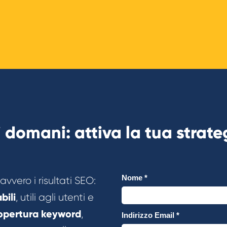
di domani: attiva la tua stra
vvero i risultati SEO:
bili
, utili agli utenti e
opertura keyword
,