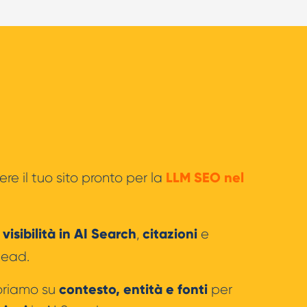
LLM SEO
nel
re il tuo sito pronto per la
visibilità in AI Search
citazioni
e
,
e
 lead.
contesto, entità e fonti
oriamo su
per