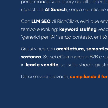
performance sulle query ad alto intent 
AI Search
risposte di
, senza sacrificare 
LLM SEO
Con
di RichClicks eviti due err
keyword stuffing
tempo e ranking:
vecc
“generici per l’AI” senza contesto, entità 
architettura, semantic
Qui si vince con
sostanza
. Se sei eCommerce o B2B e vuoi
lead e vendite
in
, sei sulla strada giusta
compilando il fo
Dicci se vuoi provarla,