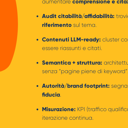
comprensione e cita
aumentare
Audit citabilità/affidabilità:
trovi
riferimento
sul tema.
Contenuti LLM-ready:
cluster c
essere riassunti e citati.
Semantica + struttura:
architett
senza “pagine piene di keyword”
Autorità/brand footprint:
segnal
fiducia
.
Misurazione:
KPI (traffico qualific
iterazione continua.