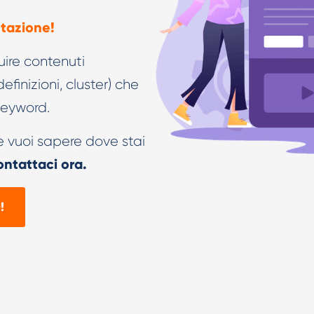
utazione!
ruire contenuti
efinizioni, cluster) che
keyword.
e vuoi sapere dove stai
ntattaci ora.
!